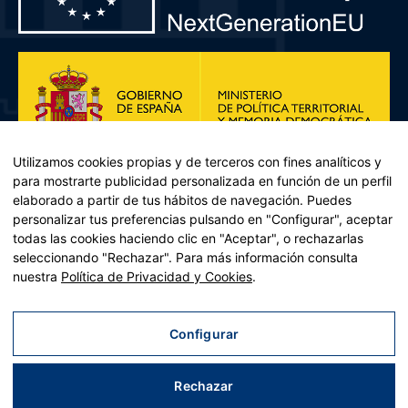
Utilizamos cookies propias y de terceros con fines analíticos y
para mostrarte publicidad personalizada en función de un perfil
elaborado a partir de tus hábitos de navegación. Puedes
personalizar tus preferencias pulsando en "Configurar", aceptar
todas las cookies haciendo clic en "Aceptar", o rechazarlas
seleccionando "Rechazar". Para más información consulta
Plan de Recuperación, Transformación y Resiliencia – Financiado por
nuestra
Política de Privacidad y Cookies
.
la Unión Europea << Next Generation EU>> Mecanismo de
Recuperación y resiliencia, establecido por el Reglamento (UE)
2021/241 del Parlamento Europeo y del Consejo, de 12 de febrero
Configurar
de 2021. Componente 11, Inversión 2 del PRTR gestionado por el
Ministerio de Política territorial.
Rechazar