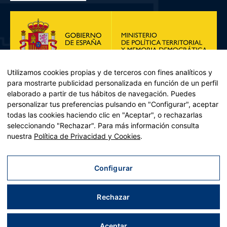
Utilizamos cookies propias y de terceros con fines analíticos y
para mostrarte publicidad personalizada en función de un perfil
elaborado a partir de tus hábitos de navegación. Puedes
personalizar tus preferencias pulsando en "Configurar", aceptar
todas las cookies haciendo clic en "Aceptar", o rechazarlas
seleccionando "Rechazar". Para más información consulta
Plan de Recuperación, Transformación y Resiliencia – Financiado por
nuestra
Política de Privacidad y Cookies
.
la Unión Europea << Next Generation EU>> Mecanismo de
Recuperación y resiliencia, establecido por el Reglamento (UE)
2021/241 del Parlamento Europeo y del Consejo, de 12 de febrero
Configurar
de 2021. Componente 11, Inversión 2 del PRTR gestionado por el
Ministerio de Política territorial.
Rechazar
Aviso legal
|
Política de privacidad
|
Política de cookies
|
Accesibilidad
|
Mapa web
| Desarrollado por
Tres
tristes
tigres
Aceptar