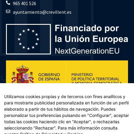
965 401 526
ayuntamiento@crevillent.es
Utilizamos cookies propias y de terceros con fines analíticos y
para mostrarte publicidad personalizada en función de un perfil
elaborado a partir de tus hábitos de navegación. Puedes
personalizar tus preferencias pulsando en "Configurar", aceptar
todas las cookies haciendo clic en "Aceptar", o rechazarlas
seleccionando "Rechazar". Para más información consulta
Plan de Recuperación, Transformación y Resiliencia – Financiado por