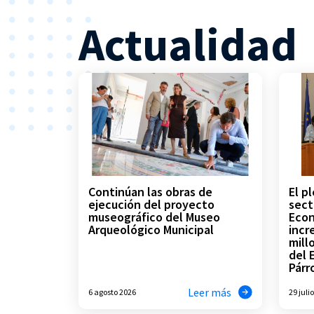
Actualidad
Continúan las obras de
El p
ejecución del proyecto
sect
museográfico del Museo
Econ
Arqueológico Municipal
incr
mill
del 
Párr
Leer más
6 agosto 2026
29 juli