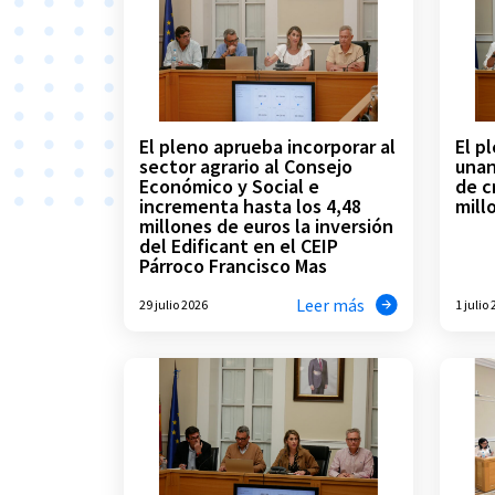
El pleno aprueba incorporar al
El p
sector agrario al Consejo
unan
Económico y Social e
de c
incrementa hasta los 4,48
mill
millones de euros la inversión
del Edificant en el CEIP
Párroco Francisco Mas
Leer más
29 julio 2026
1 julio