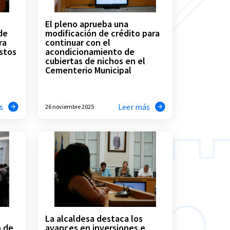
El pleno aprueba una
de
modificación de crédito para
ra
continuar con el
estos
acondicionamiento de
cubiertas de nichos en el
Cementerio Municipal
s
Leer más
26 noviembre 2025
La alcaldesa destaca los
o de
avances en inversiones e