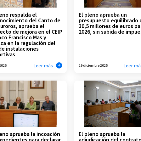
leno respalda el
El pleno aprueba un
nocimiento del Canto de
presupuesto equilibrado 
Auroros, aprueba el
30,5 millones de euros pa
ecto de mejora en el CEIP
2026, sin subida de impu
oco Francisco Mas y
za en la regulación del
de instalaciones
rtivas
Leer más
Leer má
 2026
29 diciembre 2025
leno aprueba la incoación
El pleno aprueba la
xpedientes para declarar
adjudicación del contrat