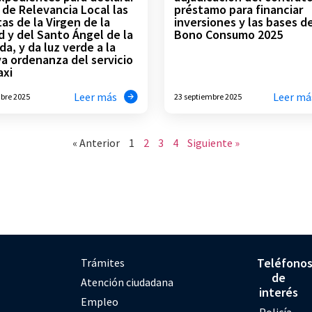
 de Relevancia Local las
préstamo para financiar
tas de la Virgen de la
inversiones y las bases d
d y del Santo Ángel de la
Bono Consumo 2025
da, y da luz verde a la
a ordenanza del servicio
axi
Leer más
Leer má
ubre 2025
23 septiembre 2025
« Anterior
1
2
3
4
Siguiente »
Teléfono
Trámites
de
Atención ciudadana
interés
Empleo