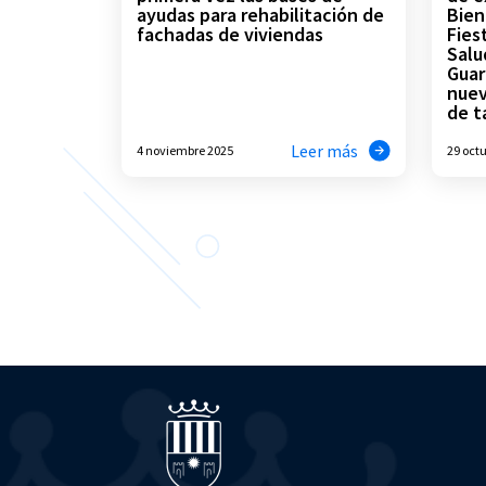
ayudas para rehabilitación de
Bien
fachadas de viviendas
Fies
Salu
Guar
nuev
de t
Leer más
4 noviembre 2025
29 oct