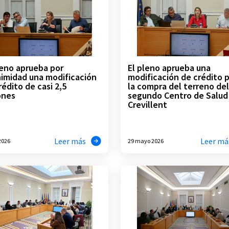
leno aprueba por
El pleno aprueba una
imidad una modificación
modificación de crédito 
rédito de casi 2,5
la compra del terreno del
ones
segundo Centro de Salud
Crevillent
Leer más
Leer má
 2026
29 mayo 2026