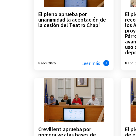
El pleno aprueba por
El p
unanimidad la aceptación de
reco
la cesión del Teatro Chapí
los 
proy
Párr
avan
uso 
depo
Leer más
8 abril 2026
8 abril
Crevillent aprueba por
El p
primera vez las bases de
de e