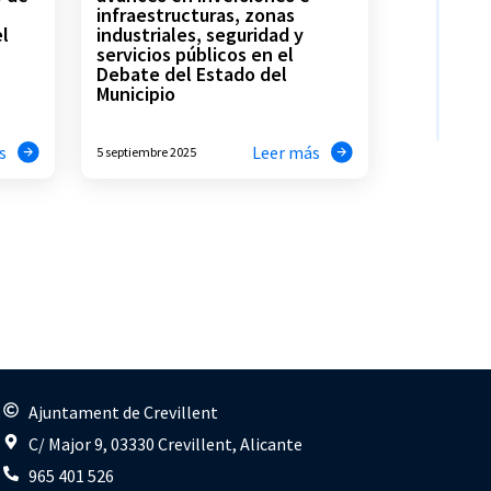
infraestructuras, zonas
el
industriales, seguridad y
servicios públicos en el
Debate del Estado del
Municipio
s
Leer más
5 septiembre 2025
s
Ajuntament de Crevillent
C/ Major 9, 03330 Crevillent, Alicante
965 401 526