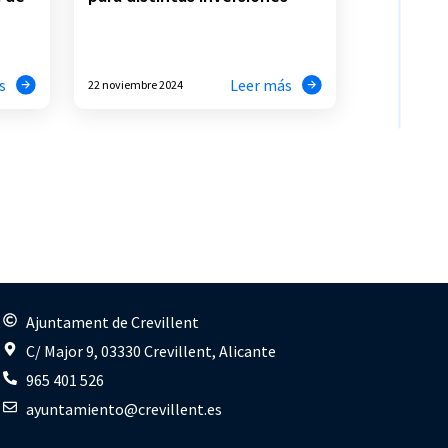
s
Leer más
22 noviembre 2024
s
Ajuntament de Crevillent
C/ Major 9, 03330 Crevillent, Alicante
965 401 526
ayuntamiento@crevillent.es