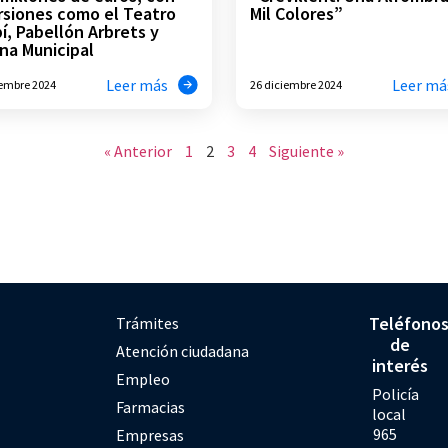
rsiones como el Teatro
Mil Colores”
í, Pabellón Arbrets y
ina Municipal
Leer más
Leer má
iembre 2024
26 diciembre 2024
« Anterior
1
2
3
4
Siguiente »
Teléfono
Trámites
de
Atención ciudadana
interés
Empleo
Policía
Farmacias
local
965
Empresas