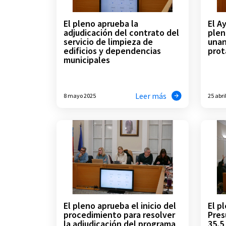
El pleno aprueba la
El A
adjudicación del contrato del
plen
servicio de limpieza de
una
edificios y dependencias
prot
municipales
Leer más
8 mayo 2025
25 abri
El pleno aprueba el inicio del
El p
procedimiento para resolver
Pres
la adjudicación del programa
35,5