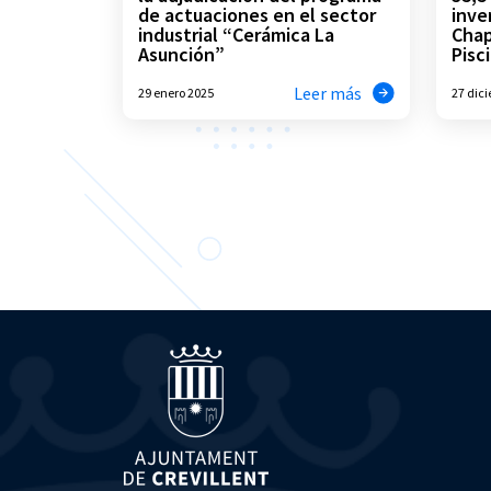
de actuaciones en el sector
inve
industrial “Cerámica La
Chap
Asunción”
Pisc
Leer más
29 enero 2025
27 dic