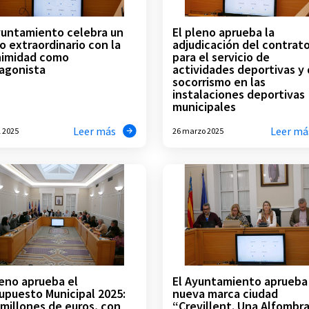
yuntamiento celebra un
El pleno aprueba la
o extraordinario con la
adjudicación del contrat
nimidad como
para el servicio de
agonista
actividades deportivas y
socorrismo en las
instalaciones deportivas
municipales
Leer más
Leer má
l 2025
26 marzo 2025
leno aprueba el
El Ayuntamiento aprueba 
upuesto Municipal 2025:
nueva marca ciudad
 millones de euros, con
“Crevillent. Una Alfombr