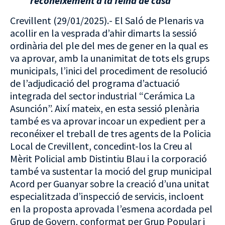
reconeixement a la feina de casa
Crevillent (29/01/2025).- El Saló de Plenaris va
acollir en la vesprada d’ahir dimarts la sessió
ordinària del ple del mes de gener en la qual es
va aprovar, amb la unanimitat de tots els grups
municipals, l’inici del procediment de resolució
de l’adjudicació del programa d’actuació
integrada del sector industrial “Cerámica La
Asunción”. Així mateix, en esta sessió plenària
també es va aprovar incoar un expedient per a
reconéixer el treball de tres agents de la Policia
Local de Crevillent, concedint-los la Creu al
Mèrit Policial amb Distintiu Blau i la corporació
també va sustentar la moció del grup municipal
Acord per Guanyar sobre la creació d’una unitat
especialitzada d’inspecció de servicis, incloent
en la proposta aprovada l’esmena acordada pel
Grup de Govern, conformat per Grup Popular i