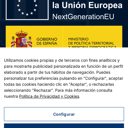
Utilizamos cookies propias y de terceros con fines analíticos y
para mostrarte publicidad personalizada en función de un perfil
elaborado a partir de tus hábitos de navegación. Puedes
personalizar tus preferencias pulsando en "Configurar", aceptar
todas las cookies haciendo clic en "Aceptar", o rechazarlas
seleccionando "Rechazar". Para más información consulta
Plan de Recuperación, Transformación y Resiliencia – Financiado por
nuestra
Política de Privacidad y Cookies
.
la Unión Europea << Next Generation EU>> Mecanismo de
Recuperación y resiliencia, establecido por el Reglamento (UE)
2021/241 del Parlamento Europeo y del Consejo, de 12 de febrero
Configurar
de 2021. Componente 11, Inversión 2 del PRTR gestionado por el
Ministerio de Política territorial.