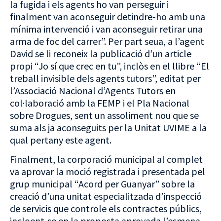
la fugida i els agents ho van perseguir i
finalment van aconseguir detindre-ho amb una
mínima intervenció i van aconseguir retirar una
arma de foc del carrer”. Per part seua, a l’agent
David se li reconeix la publicació d’un article
propi “Jo sí que crec en tu”, inclòs en el llibre “El
treball invisible dels agents tutors”, editat per
l’Associació Nacional d’Agents Tutors en
col·laboració amb la FEMP i el Pla Nacional
sobre Drogues, sent un assoliment nou que se
suma als ja aconseguits per la Unitat UVIME a la
qual pertany este agent.
Finalment, la corporació municipal al complet
va aprovar la moció registrada i presentada pel
grup municipal “Acord per Guanyar” sobre la
creació d’una unitat especialitzada d’inspecció
de servicis que controle els contractes públics,
incloent-se en la proposta aprovada l’esmena