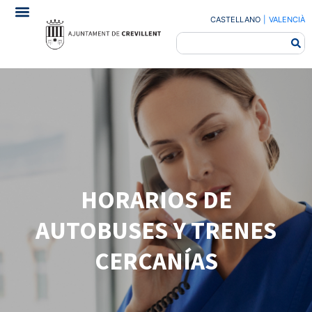
CASTELLANO
|
VALENCIÀ
HORARIOS DE
AUTOBUSES Y TRENES
CERCANÍAS