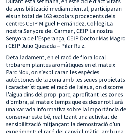
Durant esta setmana, en este cicle d’activitats
de sensibilització mediambiental, participaran
els un total de 163 escolars procedents dels
centres CEIP Miguel Hernández, Col·legi La
nostra Senyora del Carmen, CEIP La nostra
Senyora de l’Esperança, CEIP Doctor Mas Magro
i CEIP Julio Quesada – Pilar Ruiz.
Detalladament, en el racó de flora local
trobarem plantes aromàtiques en el mateix
Parc Nou, on s’explicaran les espècies
autòctones de la zona amb les seues propietats
i característiques; el racó de l’aigua, on discorre
l’aigua dins del propi parc, aprofitant les zones
d’ombra, al mateix temps que es desenrotllarà
una xarrada informativa sobre la importància de
conservar este bé, realitzant una activitat de
sensibilització mitjançant la demostració d’un
experiment; el racó del canvi climàtic, amb una