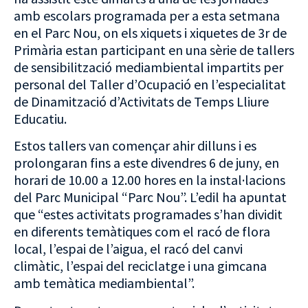
amb escolars programada per a esta setmana
en el Parc Nou, on els xiquets i xiquetes de 3r de
Primària estan participant en una sèrie de tallers
de sensibilització mediambiental impartits per
personal del Taller d’Ocupació en l’especialitat
de Dinamització d’Activitats de Temps Lliure
Educatiu.
Estos tallers van començar ahir dilluns i es
prolongaran fins a este divendres 6 de juny, en
horari de 10.00 a 12.00 hores en la instal·lacions
del Parc Municipal “Parc Nou”. L’edil ha apuntat
que “estes activitats programades s’han dividit
en diferents temàtiques com el racó de flora
local, l’espai de l’aigua, el racó del canvi
climàtic, l’espai del reciclatge i una gimcana
amb temàtica mediambiental”.