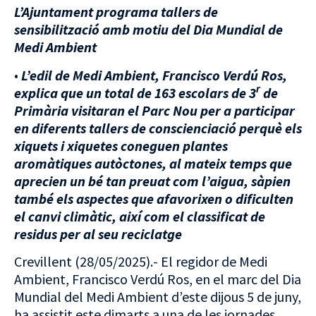
L’Ajuntament programa tallers de
sensibilització amb motiu del Dia Mundial de
Medi Ambient
•
L
’
edil de Medi Ambient, Francisco Verdú Ros,
r
explica que un total de 163 escolars de 3
de
Primària visitaran el Parc Nou per a participar
en diferents tallers de conscienciació perquè els
xiquets i xiquetes coneguen plantes
aromàtiques autòctones, al mateix temps que
aprecien un bé tan preuat com l’aigua, sàpien
també els aspectes que afavorixen o dificulten
el canvi climàtic, així com el classificat de
residus per al seu reciclatge
Crevillent (28/05/2025).- El regidor de Medi
Ambient, Francisco Verdú Ros, en el marc del Dia
Mundial del Medi Ambient d’este dijous 5 de juny,
ha assistit este dimarts a una de les jornades