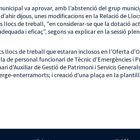
 municipal va aprovar, amb l’abstenció del grup munici
d’ahir dijous, unes modificacions en la Relació de Llo
s llocs de treball, “en considerar-se que la dotació a
adequada i eficaç”, segons va explicar en la sessió ple
 llocs de treball que estaran inclosos en l’Oferta d’
lla de personal funcionari de Tècnic d’Emergències i Pro
ri d’Auxiliar de Gestió de Patrimoni i Servicis Generals
erge-enterramorts; i creació d’una plaça en la plantil