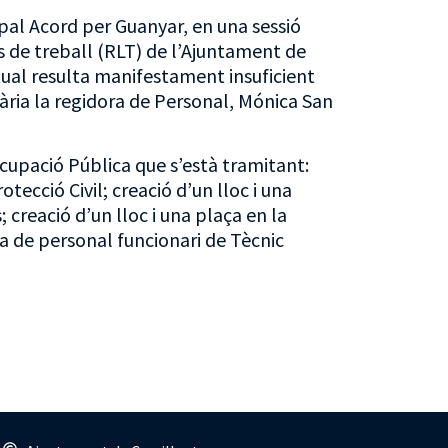
pal Acord per Guanyar, en una sessió
cs de treball (RLT) de l’Ajuntament de
ctual resulta manifestament insuficient
nària la regidora de Personal, Mónica San
Ocupació Pública que s’està tramitant:
tecció Civil; creació d’un lloc i una
; creació d’un lloc i una plaça en la
la de personal funcionari de Tècnic