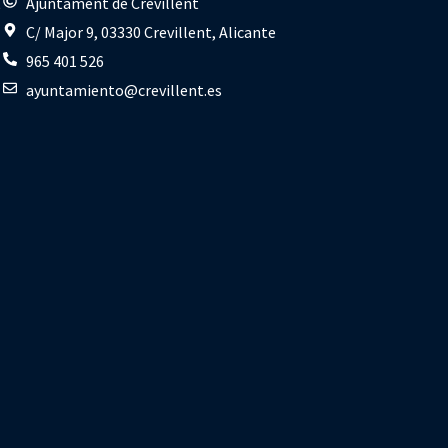
s
Ajuntament de Crevillent
C/ Major 9, 03330 Crevillent, Alicante
965 401 526
ayuntamiento@crevillent.es