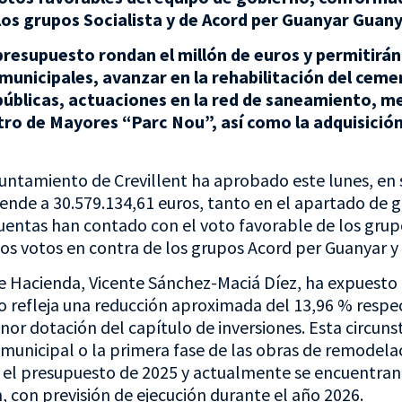
e los grupos Socialista y de Acord per Guanyar Guan
presupuesto rondan el millón de euros y permitirán 
 municipales, avanzar en la rehabilitación del cem
 públicas, actuaciones en la red de saneamiento, m
tro de Mayores “Parc Nou”, así como la adquisició
yuntamiento de Crevillent ha aprobado este lunes, en 
sciende a 30.579.134,61 euros, tanto en el apartado de
uentas han contado con el voto favorable de los gru
los votos en contra de los grupos Acord per Guanyar y 
de Hacienda, Vicente Sánchez-Maciá Díez, ha expuesto 
efleja una reducción aproximada del 13,96 % respect
 dotación del capítulo de inversiones. Esta circuns
municipal o la primera fase de las obras de remodelac
n el presupuesto de 2025 y actualmente se encuentran
n, con previsión de ejecución durante el año 2026.