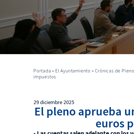
Portada
»
El Ayuntamiento
»
Crónicas de Plen
impuestos
29 diciembre 2025
El pleno aprueba u
euros p
• Las cuentas salen adelante con los 