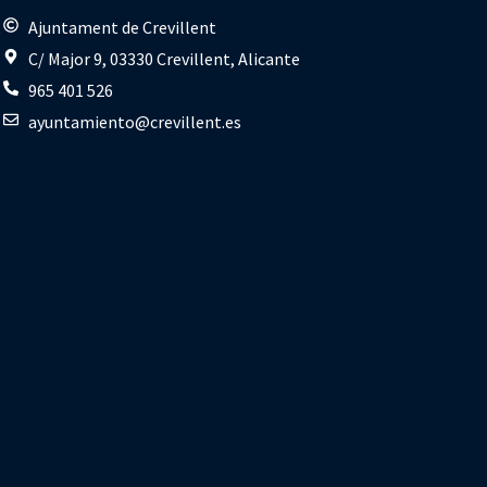
s
Ajuntament de Crevillent
C/ Major 9, 03330 Crevillent, Alicante
965 401 526
ayuntamiento@crevillent.es