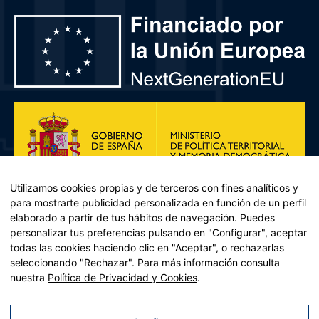
Utilizamos cookies propias y de terceros con fines analíticos y
para mostrarte publicidad personalizada en función de un perfil
elaborado a partir de tus hábitos de navegación. Puedes
personalizar tus preferencias pulsando en "Configurar", aceptar
todas las cookies haciendo clic en "Aceptar", o rechazarlas
seleccionando "Rechazar". Para más información consulta
Plan de Recuperación, Transformación y Resiliencia – Financiado por
nuestra
Política de Privacidad y Cookies
.
la Unión Europea << Next Generation EU>> Mecanismo de
Recuperación y resiliencia, establecido por el Reglamento (UE)