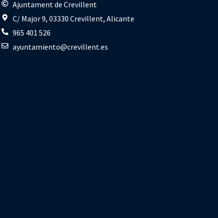
s
Ajuntament de Crevillent
C/ Major 9, 03330 Crevillent, Alicante
965 401 526
ayuntamiento@crevillent.es