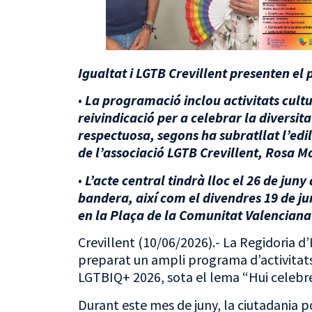
Igualtat i LGTB Crevillent presenten e
•
La programació inclou activitats cultur
reivindicació per a celebrar la diversit
respectuosa, segons ha subratllat l’edil
de l’associació LGTB Crevillent, Rosa M
•
L’acte central tindrà lloc el 26 de jun
bandera, així com el divendres 19 de ju
en la Plaça de la Comunitat Valenciana
Crevillent (10/06/2026).- La Regidoria d’
preparat un ampli programa d’activitats
LGTBIQ+ 2026, sota el lema “Hui celebr
Durant este mes de juny, la ciutadania p