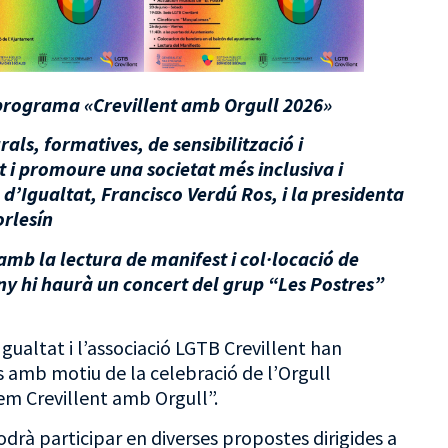
l programa «Crevillent amb Orgull 2026»
als, formatives, de sensibilització i
at i promoure una societat més inclusiva i
 d’Igualtat, Francisco Verdú Ros, i la presidenta
orlesín
y amb la lectura de manifest i col·locació de
ny hi haurà un concert del grup “Les Postres”
Igualtat i l’associació LGTB Crevillent han
 amb motiu de la celebració de l’Orgull
em Crevillent amb Orgull”.
odrà participar en diverses propostes dirigides a