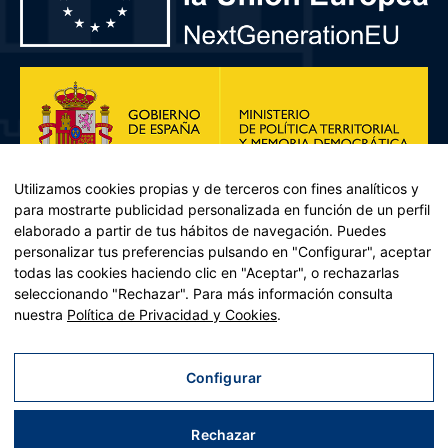
Utilizamos cookies propias y de terceros con fines analíticos y
para mostrarte publicidad personalizada en función de un perfil
elaborado a partir de tus hábitos de navegación. Puedes
personalizar tus preferencias pulsando en "Configurar", aceptar
todas las cookies haciendo clic en "Aceptar", o rechazarlas
seleccionando "Rechazar". Para más información consulta
Plan de Recuperación, Transformación y Resiliencia – Financiado por
nuestra
Política de Privacidad y Cookies
.
la Unión Europea << Next Generation EU>> Mecanismo de
Recuperación y resiliencia, establecido por el Reglamento (UE)
2021/241 del Parlamento Europeo y del Consejo, de 12 de febrero
Configurar
de 2021. Componente 11, Inversión 2 del PRTR gestionado por el
Ministerio de Política territorial.
Rechazar