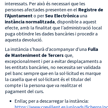
interessats. Per això és necessari que les
persones afectades presenten en el
Registre de
l’Ajuntament
o per
Seu Electrònica
una
instància normalitzada
, disponible a aquest
efecte, amb la finalitat que l’administració local
puga obtindre les dades bancàries i procedir a
aquesta devolució.
La instància s’haurà d’acompanyar d’una
Fulla
de Manteniment de Tercers
que,
excepcionalment i per a evitar desplaçaments a
les entitats bancàries, no necessita ser validada
pel banc sempre que en la sol·licitud es marque
la casella que el sol·licitant és el titular del
compte i la persona que va realitzar el
pagament del curs.
Enllaç per a descarregar la instància:
https://www.crevillent.es/uploads/ficheros