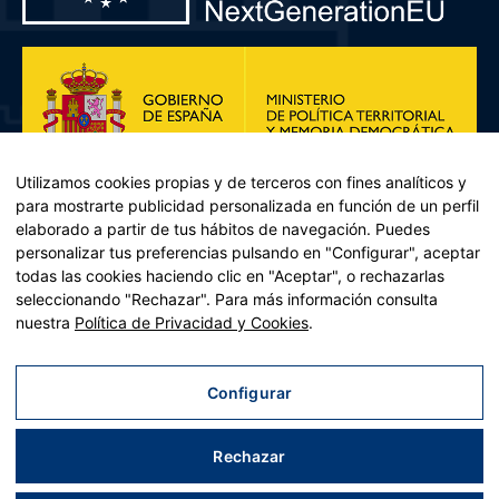
Utilizamos cookies propias y de terceros con fines analíticos y
para mostrarte publicidad personalizada en función de un perfil
elaborado a partir de tus hábitos de navegación. Puedes
personalizar tus preferencias pulsando en "Configurar", aceptar
todas las cookies haciendo clic en "Aceptar", o rechazarlas
seleccionando "Rechazar". Para más información consulta
Plan de Recuperación, Transformación y Resiliencia – Financiado por
nuestra
Política de Privacidad y Cookies
.
la Unión Europea << Next Generation EU>> Mecanismo de
Recuperación y resiliencia, establecido por el Reglamento (UE)
2021/241 del Parlamento Europeo y del Consejo, de 12 de febrero
Configurar
de 2021. Componente 11, Inversión 2 del PRTR gestionado por el
Ministerio de Política territorial.
Rechazar
Aviso legal
|
Política de privacidad
|
Política de cookies
|
Accesibilidad
|
Mapa web