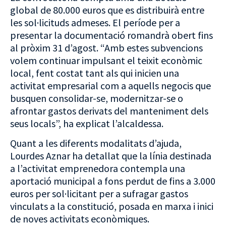
global de 80.000 euros que es distribuirà entre
les sol·licituds admeses. El període per a
presentar la documentació romandrà obert fins
al pròxim 31 d’agost. “Amb estes subvencions
volem continuar impulsant el teixit econòmic
local, fent costat tant als qui inicien una
activitat empresarial com a aquells negocis que
busquen consolidar-se, modernitzar-se o
afrontar gastos derivats del manteniment dels
seus locals”, ha explicat l’alcaldessa.
Quant a les diferents modalitats d’ajuda,
Lourdes Aznar ha detallat que la línia destinada
a l’activitat emprenedora contempla una
aportació municipal a fons perdut de fins a 3.000
euros per sol·licitant per a sufragar gastos
vinculats a la constitució, posada en marxa i inici
de noves activitats econòmiques.