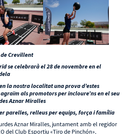
 de Crevillent
rid se celebrarà el 28 de novembre en el
dela
en la nostra localitat una prova d’estes
i agraïm als promotors per incloure’ns en el seu
rdes Aznar Miralles
r parelles, relleus per equips, força i família
ourdes Aznar Miralles, juntament amb el regidor
EO del Club Esportiu «Tiro de Pinchón»,