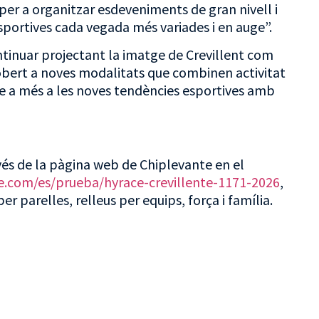
er a organitzar esdeveniments de gran nivell i
esportives cada vegada més variades i en auge”.
tinuar projectant la imatge de Crevillent com
bert a noves modalitats que combinen activitat
se a més a les noves tendències esportives amb
avés de la pàgina web de Chiplevante en el
e.com/es/prueba/hyrace-crevillente-1171-2026
,
per parelles, relleus per equips, força i família.