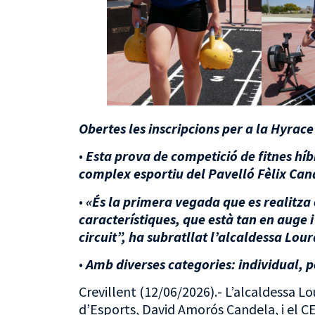
Obertes les inscripcions per a la Hyrace
•
Esta prova de competició de fitnes híb
complex esportiu del Pavelló Fèlix Can
•
«
És la primera vegada que es realitza 
característiques, que està tan en auge 
circuit”, ha subratllat l’alcaldessa Lou
•
Amb diverses categories: individual, pe
Crevillent (12/06/2026).- L’alcaldessa L
d’Esports, David Amorós Candela, i el C