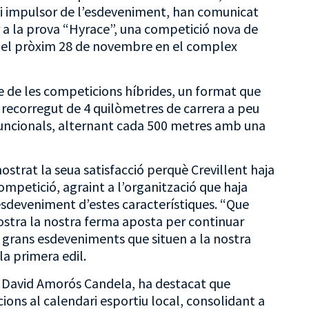
 i impulsor de l’esdeveniment, han comunicat
er a la prova “Hyrace”, una competició nova de
ent el pròxim 28 de novembre en el complex
e de les competicions híbrides, un format que
n recorregut de 4 quilòmetres de carrera a peu
 funcionals, alternant cada 500 metres amb una
ostrat la seua satisfacció perquè Crevillent haja
ompetició, agraint a l’organització que haja
esdeveniment d’estes característiques. “Que
mostra la nostra ferma aposta per continuar
e grans esdeveniments que situen a la nostra
la primera edil.
s, David Amorós Candela, ha destacat que
ns al calendari esportiu local, consolidant a