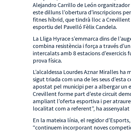
Alejandro Carrillo de León organitzador
este dilluns l’obertura d’inscripcions p
fitnes híbrid, que tindrà lloc a Crevill
esportiu del Pavelló Fèlix Candela.
La Lliga Hyrace s’emmarca dins de l’aug
combina resistència i força a través d’u
intercalats amb 8 estacions d’exercicis
prova física.
L’alcaldessa Lourdes Aznar Miralles ha m
sigut triada com una de les seus d’esta c
apostat pel municipi per a albergar un 
Crevillent forme part d’este circuit de
ampliant l’oferta esportiva i per atraur
localitat com a referent”, ha assenyalat 
En la mateixa línia, el regidor d’Esport
“continuem incorporant noves competicio