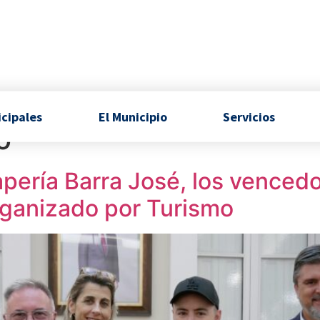
icipales
El Municipio
Servicios
o
apería Barra José, los venced
organizado por Turismo