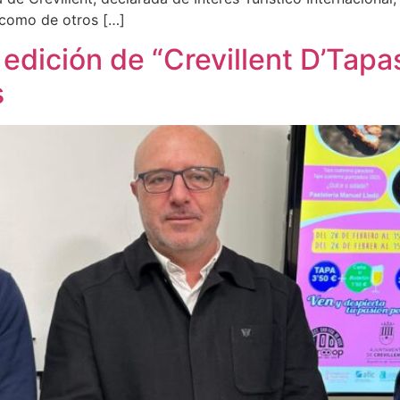
o como de otros […]
edición de “Crevillent D’Tapas
s