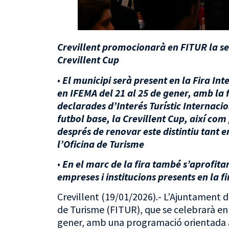
Crevillent promocionarà en FITUR la se
Crevillent Cup
•
El municipi serà present en la Fira In
en IFEMA del 21 al 25 de gener, amb la 
declarades d’Interés Turístic Internaci
futbol base, la Crevillent Cup, així com 
després de renovar este distintiu tant 
l’Oficina de Turisme
•
En el marc de la fira també s’aprofit
empreses i institucions presents en la fi
Crevillent (19/01/2026).- L’Ajuntament de
de Turisme (FITUR), que se celebrarà en e
gener, amb una programació orientada a r