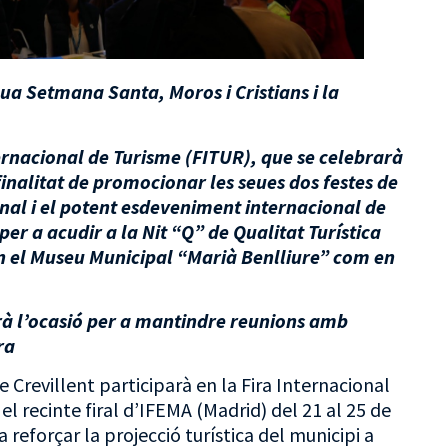
ua Setmana Santa, Moros i Cristians i la
ternacional de Turisme (FITUR), que se celebrarà
finalitat de promocionar les seues dos festes de
onal i el potent esdeveniment internacional de
per a acudir a la Nit “Q” de Qualitat Turística
en el Museu Municipal “Marià Benlliure” com en
arà l’ocasió per a mantindre reunions amb
ra
 Crevillent participarà en la Fira Internacional
l recinte firal d’IFEMA (Madrid) del 21 al 25 de
eforçar la projecció turística del municipi a