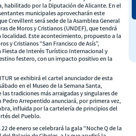
, habilitado por la Diputación de Alicante. En el
resentantes municipales aprovecharán este
ue Crevillent será sede de la Asamblea General
ras de Moros y Cristianos (UNDEF), que tendrá
la localidad. Este acontecimiento, propuesto a la
s y Cristianos “San Francisco de Asís”,
Fiesta de Interés Turístico Internacional y
estino festero, con un impacto positivo en la
TUR se exhibirá el cartel anunciador de esta
 sábado en el Museo de la Semana Santa,
e las tradiciones más arraigadas y singulares de
n Pedro Arrepentido anunciará, por primera vez,
ra, influida por la cartelería de principios del
rtés del Pueblo.
 22 de enero se celebrará la gala “Noche Q de la
l del Palacio de Cibeles, a la que acudirá la