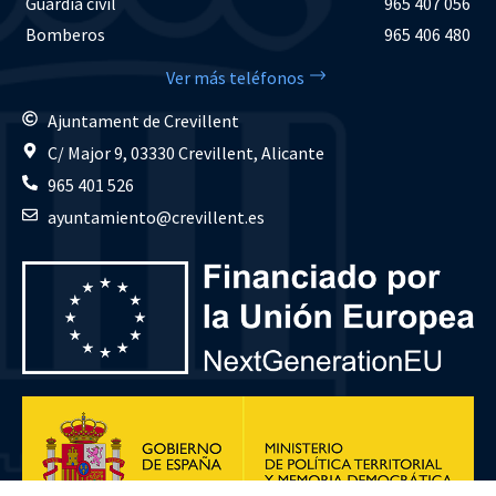
Guardia civil
965 407 056
Bomberos
965 406 480
Ver más teléfonos
Ajuntament de Crevillent
C/ Major 9, 03330 Crevillent, Alicante
965 401 526
ayuntamiento@crevillent.es