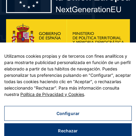
Utilizamos cookies propias y de terceros con fines analíticos y
para mostrarte publicidad personalizada en función de un perfil
elaborado a partir de tus hábitos de navegación. Puedes
personalizar tus preferencias pulsando en "Configurar", aceptar
todas las cookies haciendo clic en "Aceptar", o rechazarlas
seleccionando "Rechazar". Para más información consulta
Plan de Recuperación, Transformación y Resiliencia – Financiado por
nuestra
Política de Privacidad y Cookies
.
la Unión Europea << Next Generation EU>> Mecanismo de
Recuperación y resiliencia, establecido por el Reglamento (UE)
2021/241 del Parlamento Europeo y del Consejo, de 12 de febrero
Configurar
de 2021. Componente 11, Inversión 2 del PRTR gestionado por el
Ministerio de Política territorial.
Rechazar