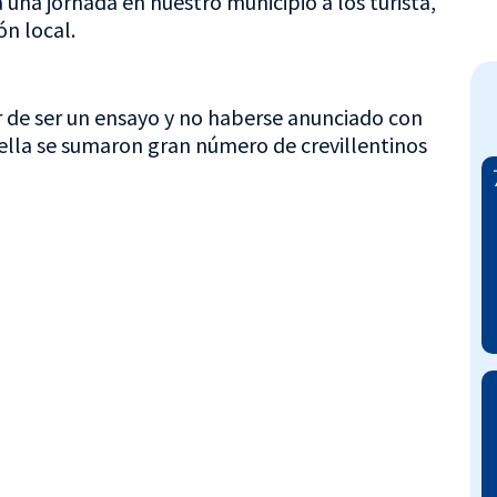
una jornada en nuestro municipio a los turista,
ón local.
sar de ser un ensayo y no haberse anunciado con
 ella se sumaron gran número de crevillentinos