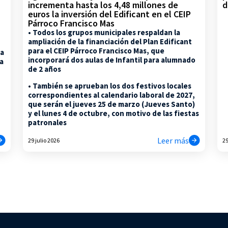
d
incrementa hasta los 4,48 millones de
euros la inversión del Edificant en el CEIP
Párroco Francisco Mas
• Todos los grupos municipales respaldan la
ampliación de la financiación del Plan Edificant
para el CEIP Párroco Francisco Mas, que
la
incorporará dos aulas de Infantil para alumnado
na
de 2 años
• También se aprueban los dos festivos locales
correspondientes al calendario laboral de 2027,
que serán el jueves 25 de marzo (Jueves Santo)
y el lunes 4 de octubre, con motivo de las fiestas
patronales
Leer más
29 julio 2026
29