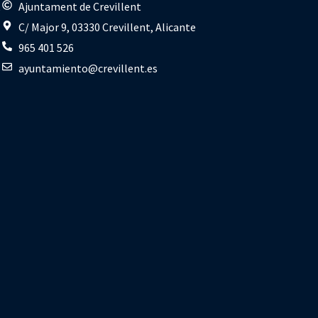
s
Ajuntament de Crevillent
C/ Major 9, 03330 Crevillent, Alicante
965 401 526
ayuntamiento@crevillent.es