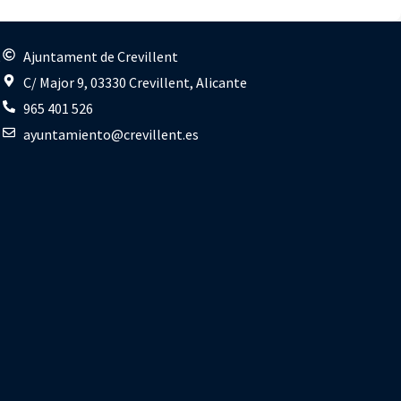
s
Ajuntament de Crevillent
C/ Major 9, 03330 Crevillent, Alicante
965 401 526
ayuntamiento@crevillent.es