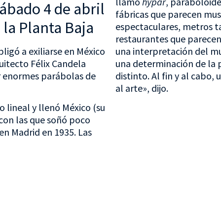
llamó
hypar
, paraboloide
sábado 4 de abril
fábricas que parecen mus
 la Planta Baja
espectaculares, metros t
restaurantes que parecen
bligó a exiliarse en México
una interpretación del m
uitecto Félix Candela
una determinación de la 
or enormes parábolas de
distinto. Al fin y al cabo
al arte», dijo.
 lineal y llenó México (su
 con las que soñó poco
en Madrid en 1935. Las