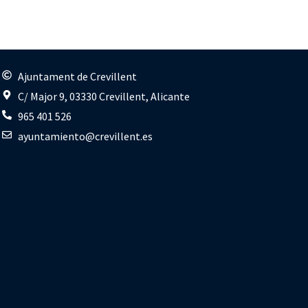
s
Ajuntament de Crevillent
C/ Major 9, 03330 Crevillent, Alicante
965 401 526
ayuntamiento@crevillent.es