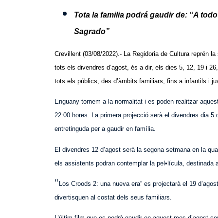
Tota la familia podrá gaudir de: “A tod
Sagrado”
Crevillent (03/08/2022).- La Regidoria de Cultura reprén la
tots els divendres d’agost, és a dir, els dies 5, 12, 19 i 
tots els públics, des d’àmbits familiars, fins a infantils i ju
Enguany tornem a la normalitat i es poden realitzar aquest
22:00 hores. La primera projecció serà el divendres dia 5 d
entretinguda per a gaudir en família.
El divendres 12 d’agost serà la segona setmana en la qual
els assistents podran contemplar la pel•lícula, destinada a
“
Los Croods 2: una nueva era” es projectarà el 19 d’agost
divertisquen al costat dels seus familiars.
L’últim film que es podrà gaudir en aquest mes d’agost serà