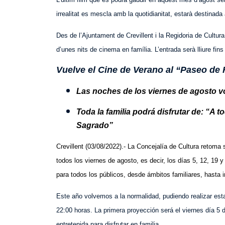
irrealitat es mescla amb la quotidianitat, estarà destinad
Des de l’Ajuntament de Crevillent i la Regidoria de Cultu
d’unes nits de cinema en família. L’entrada serà lliure fin
Vuelve el Cine de Verano al “Paseo de
Las noches de los viernes de agosto vo
Toda la familia podrá disfrutar de: “A 
Sagrado”
Crevillent (03/08/2022).- La Concejalía de Cultura retoma 
todos los viernes de agosto, es decir, los días 5, 12, 19 
para todos los públicos, desde ámbitos familiares, hasta in
Este año volvemos a la normalidad, pudiendo realizar esta
22:00 horas. La primera proyección será el viernes día 5 d
entretenida para disfrutar en familia.