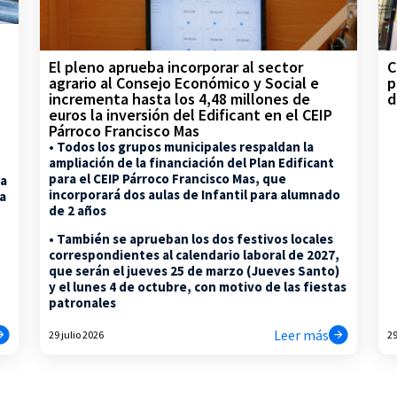
C
El pleno aprueba incorporar al sector
p
agrario al Consejo Económico y Social e
d
incrementa hasta los 4,48 millones de
euros la inversión del Edificant en el CEIP
Párroco Francisco Mas
• Todos los grupos municipales respaldan la
ampliación de la financiación del Plan Edificant
para el CEIP Párroco Francisco Mas, que
la
incorporará dos aulas de Infantil para alumnado
na
de 2 años
• También se aprueban los dos festivos locales
correspondientes al calendario laboral de 2027,
que serán el jueves 25 de marzo (Jueves Santo)
y el lunes 4 de octubre, con motivo de las fiestas
patronales
Leer más
29 julio 2026
29