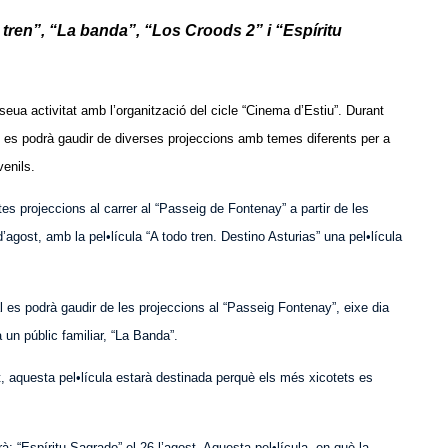
o tren”, “La banda”, “Los Croods 2” i “Espíritu
 seua activitat amb l’organització del cicle “Cinema d’Estiu”. Durant
26, es podrà gaudir de diverses projeccions amb temes diferents per a
venils.
es projeccions al carrer al “Passeig de Fontenay” a partir de les
’agost, amb la pel•lícula “A todo tren. Destino Asturias” una pel•lícula
 es podrà gaudir de les projeccions al “Passeig Fontenay”, eixe dia
 un públic familiar, “La Banda”.
, aquesta pel•lícula estarà destinada perquè els més xicotets es
: “Espíritu Sagrado” el 26 l’agost. Aquesta pel•lícula, en què la