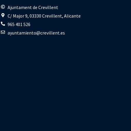
s
Ajuntament de Crevillent
C/ Major 9, 03330 Crevillent, Alicante
965 401 526
ayuntamiento@crevillent.es