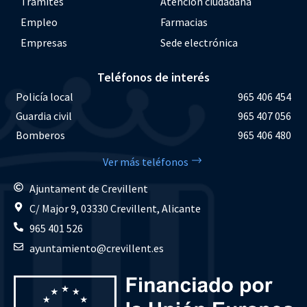
Trámites
Atención ciudadana
Empleo
Farmacias
Empresas
Sede electrónica
Teléfonos de interés
Policía local
965 406 454
Guardia civil
965 407 056
Bomberos
965 406 480
Ver más teléfonos
Ajuntament de Crevillent
C/ Major 9, 03330 Crevillent, Alicante
965 401 526
ayuntamiento@crevillent.es