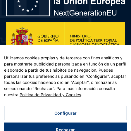
Utilizamos cookies propias y de terceros con fines analíticos y
para mostrarte publicidad personalizada en función de un perfil
elaborado a partir de tus hábitos de navegación. Puedes
personalizar tus preferencias pulsando en "Configurar", aceptar
todas las cookies haciendo clic en "Aceptar", o rechazarlas
seleccionando "Rechazar". Para más información consulta
Plan de Recuperación, Transformación y Resiliencia – Financiado por
nuestra
Política de Privacidad y Cookies
.
la Unión Europea << Next Generation EU>> Mecanismo de
Recuperación y resiliencia, establecido por el Reglamento (UE)
2021/241 del Parlamento Europeo y del Consejo, de 12 de febrero
Configurar
de 2021. Componente 11, Inversión 2 del PRTR gestionado por el
Ministerio de Política territorial.
Rechazar