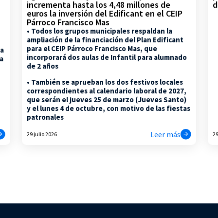
d
incrementa hasta los 4,48 millones de
euros la inversión del Edificant en el CEIP
Párroco Francisco Mas
• Todos los grupos municipales respaldan la
ampliación de la financiación del Plan Edificant
para el CEIP Párroco Francisco Mas, que
la
incorporará dos aulas de Infantil para alumnado
na
de 2 años
• También se aprueban los dos festivos locales
correspondientes al calendario laboral de 2027,
que serán el jueves 25 de marzo (Jueves Santo)
y el lunes 4 de octubre, con motivo de las fiestas
patronales
Leer más
29 julio 2026
29