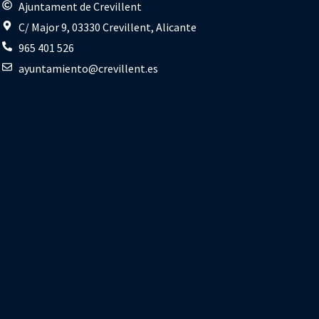
s
Ajuntament de Crevillent
C/ Major 9, 03330 Crevillent, Alicante
965 401 526
ayuntamiento@crevillent.es