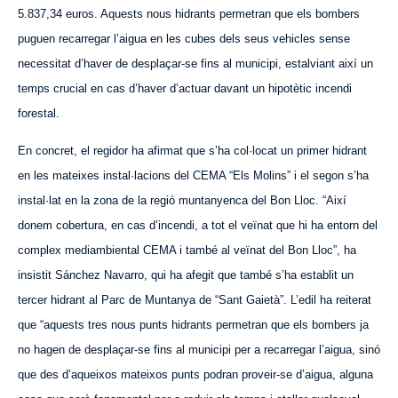
5.837,34 euros. Aquests nous hidrants permetran que els bombers
puguen recarregar l’aigua en les cubes dels seus vehicles sense
necessitat d’haver de desplaçar-se fins al municipi, estalviant així un
temps crucial en cas d’haver d’actuar davant un hipotètic incendi
forestal.
En concret, el regidor ha afirmat que s’ha col·locat un primer hidrant
en les mateixes instal·lacions del CEMA “Els Molins” i el segon s’ha
instal·lat en la zona de la regió muntanyenca del Bon Lloc. “Així
donem cobertura, en cas d’incendi, a tot el veïnat que hi ha entorn del
complex mediambiental CEMA i també al veïnat del Bon Lloc”, ha
insistit Sánchez Navarro, qui ha afegit que també s’ha establit un
tercer hidrant al Parc de Muntanya de “Sant
Gaietà
”. L’edil ha reiterat
que “aquests tres nous punts hidrants permetran que els bombers ja
no hagen de desplaçar-se fins al municipi per a recarregar l’aigua, sinó
que des d’aqueixos mateixos punts podran proveir-se d’aigua, alguna