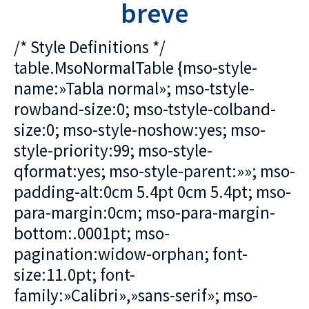
breve
/* Style Definitions */
table.MsoNormalTable {mso-style-
name:»Tabla normal»; mso-tstyle-
rowband-size:0; mso-tstyle-colband-
size:0; mso-style-noshow:yes; mso-
style-priority:99; mso-style-
qformat:yes; mso-style-parent:»»; mso-
padding-alt:0cm 5.4pt 0cm 5.4pt; mso-
para-margin:0cm; mso-para-margin-
bottom:.0001pt; mso-
pagination:widow-orphan; font-
size:11.0pt; font-
family:»Calibri»,»sans-serif»; mso-