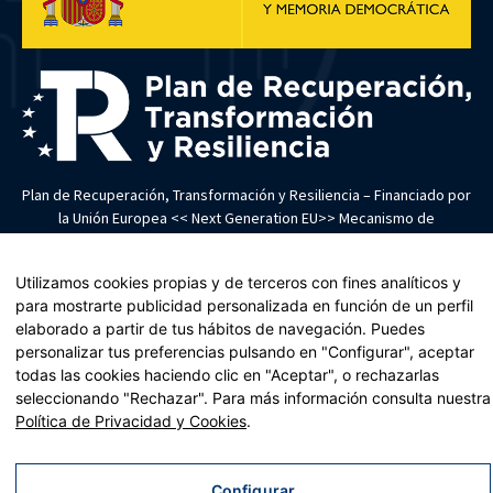
Plan de Recuperación, Transformación y Resiliencia – Financiado por
la Unión Europea << Next Generation EU>> Mecanismo de
Recuperación y resiliencia, establecido por el Reglamento (UE)
2021/241 del Parlamento Europeo y del Consejo, de 12 de febrero
Utilizamos cookies propias y de terceros con fines analíticos y
de 2021. Componente 11, Inversión 2 del PRTR gestionado por el
para mostrarte publicidad personalizada en función de un perfil
Ministerio de Política territorial.
elaborado a partir de tus hábitos de navegación. Puedes
personalizar tus preferencias pulsando en "Configurar", aceptar
Aviso legal
|
Política de privacidad
|
Política de cookies
|
Accesibilidad
|
Mapa web
todas las cookies haciendo clic en "Aceptar", o rechazarlas
| Desarrollado por
Tres
tristes
tigres
seleccionando "Rechazar". Para más información consulta nuestra
Política de Privacidad y Cookies
.
Configurar