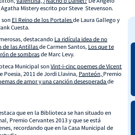
ilton,
Valentina, ¿Nacho o Daniel?
De Angelo
 Agatha Mistery escrito por Steve Stevenson.
n son
El Reino de los Portales
de Laura Gallego y
ank Cuesta.
umerosas, destacando
La ridícula idea de no
 de las Antillas
de Carmen Santos,
Los que te
drón de sombras
de Marc Levy.
oteca Municipal son
Vint-i-cinc poemes de Vicent
e Poesia, 2011 de Jordi Llavina,
Panteón,
Premio
oemas de amor y una canción desesperada
de
estaca que en la Biblioteca se han situado en
al, Premio Cervantes 2013 y que se está
enes, recordando que en la Casa Municipal de