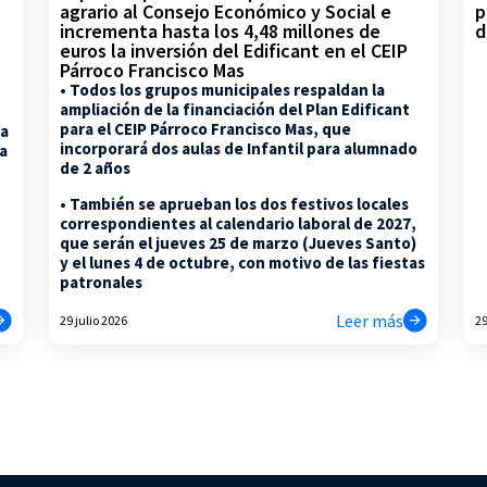
p
agrario al Consejo Económico y Social e
d
incrementa hasta los 4,48 millones de
euros la inversión del Edificant en el CEIP
Párroco Francisco Mas
• Todos los grupos municipales respaldan la
ampliación de la financiación del Plan Edificant
para el CEIP Párroco Francisco Mas, que
la
incorporará dos aulas de Infantil para alumnado
na
de 2 años
• También se aprueban los dos festivos locales
correspondientes al calendario laboral de 2027,
que serán el jueves 25 de marzo (Jueves Santo)
y el lunes 4 de octubre, con motivo de las fiestas
patronales
Leer más
29 julio 2026
29