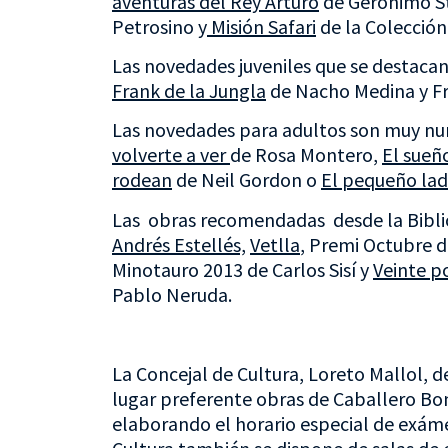
aventuras del Rey Arturo
de Gerónimo St
Petrosino y
Misión Safari
de la Colección
Las novedades juveniles que se destaca
Frank de la Jungla
de Nacho Medina y Fr
Las novedades para adultos son muy n
volverte a ver
de Rosa Montero,
El sueño
rodean
de Neil Gordon o
El pequeño la
Las obras recomendadas desde la Bibli
Andrés Estellés,
Vetlla
, Premi Octubre d
Minotauro 2013 de Carlos Sisí y
Veinte p
Pablo Neruda.
La Concejal de Cultura, Loreto Mallol, d
lugar preferente obras de Caballero Bon
elaborando el horario especial de exám