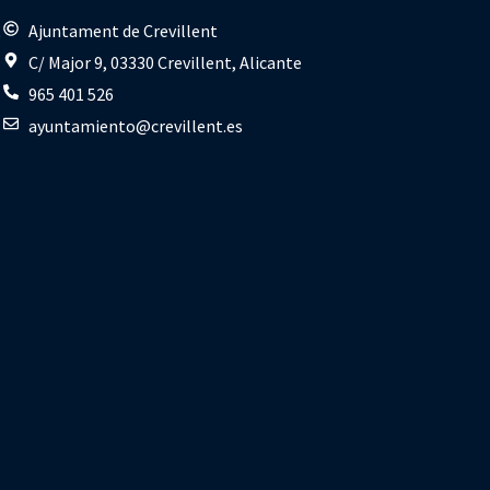
s
Ajuntament de Crevillent
C/ Major 9, 03330 Crevillent, Alicante
965 401 526
ayuntamiento@crevillent.es