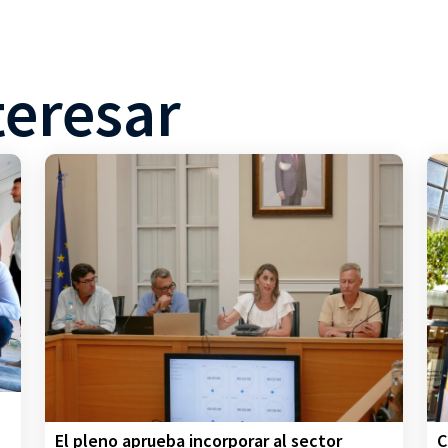
teresar
C
El pleno aprueba incorporar al sector