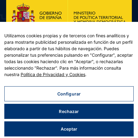
Utilizamos cookies propias y de terceros con fines analíticos y
para mostrarte publicidad personalizada en función de un perfil
elaborado a partir de tus hábitos de navegación. Puedes
personalizar tus preferencias pulsando en "Configurar", aceptar
todas las cookies haciendo clic en "Aceptar", o rechazarlas
seleccionando "Rechazar". Para más información consulta
Plan de Recuperación, Transformación y Resiliencia – Financiado por
nuestra
Política de Privacidad y Cookies
.
la Unión Europea << Next Generation EU>> Mecanismo de
Recuperación y resiliencia, establecido por el Reglamento (UE)
2021/241 del Parlamento Europeo y del Consejo, de 12 de febrero
Configurar
de 2021. Componente 11, Inversión 2 del PRTR gestionado por el
Ministerio de Política territorial.
Rechazar
Aviso legal
|
Política de privacidad
|
Política de cookies
|
Accesibilidad
|
Mapa web
| Desarrollado por
Tres
tristes
tigres
Aceptar