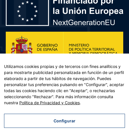
Utilizamos cookies propias y de terceros con fines analíticos y
para mostrarte publicidad personalizada en función de un perfil
elaborado a partir de tus hábitos de navegación. Puedes
personalizar tus preferencias pulsando en "Configurar", aceptar
todas las cookies haciendo clic en "Aceptar", o rechazarlas
seleccionando "Rechazar". Para más información consulta
Plan de Recuperación, Transformación y Resiliencia – Financiado por
nuestra
Política de Privacidad y Cookies
.
la Unión Europea << Next Generation EU>> Mecanismo de
Recuperación y resiliencia, establecido por el Reglamento (UE)
2021/241 del Parlamento Europeo y del Consejo, de 12 de febrero
Configurar
de 2021. Componente 11, Inversión 2 del PRTR gestionado por el