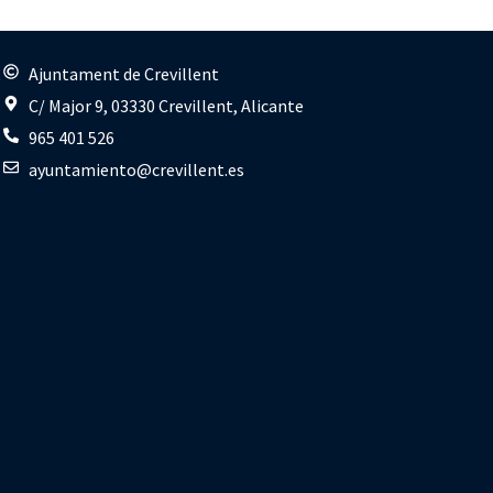
s
Ajuntament de Crevillent
C/ Major 9, 03330 Crevillent, Alicante
965 401 526
ayuntamiento@crevillent.es