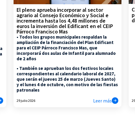
C
El pleno aprueba incorporar al sector
p
agrario al Consejo Económico y Social e
d
incrementa hasta los 4,48 millones de
euros la inversión del Edificant en el CEIP
Párroco Francisco Mas
• Todos los grupos municipales respaldan la
ampliación de la financiación del Plan Edificant
para el CEIP Párroco Francisco Mas, que
la
incorporará dos aulas de Infantil para alumnado
na
de 2 años
• También se aprueban los dos festivos locales
correspondientes al calendario laboral de 2027,
que serán el jueves 25 de marzo (Jueves Santo)
y el lunes 4 de octubre, con motivo de las fiestas
patronales
Leer más
29 julio 2026
29