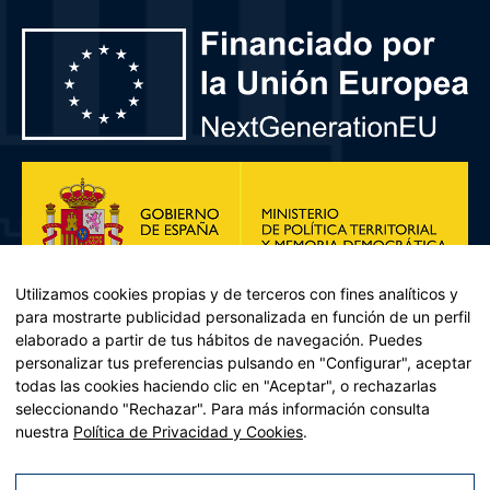
Utilizamos cookies propias y de terceros con fines analíticos y
para mostrarte publicidad personalizada en función de un perfil
elaborado a partir de tus hábitos de navegación. Puedes
personalizar tus preferencias pulsando en "Configurar", aceptar
todas las cookies haciendo clic en "Aceptar", o rechazarlas
seleccionando "Rechazar". Para más información consulta
Plan de Recuperación, Transformación y Resiliencia – Financiado por
nuestra
Política de Privacidad y Cookies
.
la Unión Europea << Next Generation EU>> Mecanismo de
Recuperación y resiliencia, establecido por el Reglamento (UE)