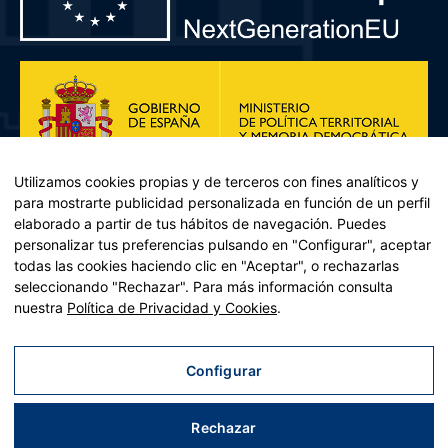
Utilizamos cookies propias y de terceros con fines analíticos y
para mostrarte publicidad personalizada en función de un perfil
elaborado a partir de tus hábitos de navegación. Puedes
personalizar tus preferencias pulsando en "Configurar", aceptar
todas las cookies haciendo clic en "Aceptar", o rechazarlas
seleccionando "Rechazar". Para más información consulta
Plan de Recuperación, Transformación y Resiliencia – Financiado por
nuestra
Política de Privacidad y Cookies
.
la Unión Europea << Next Generation EU>> Mecanismo de
Recuperación y resiliencia, establecido por el Reglamento (UE)
2021/241 del Parlamento Europeo y del Consejo, de 12 de febrero
Configurar
de 2021. Componente 11, Inversión 2 del PRTR gestionado por el
Ministerio de Política territorial.
Rechazar