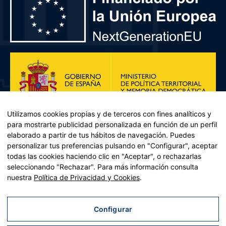
Utilizamos cookies propias y de terceros con fines analíticos y
para mostrarte publicidad personalizada en función de un perfil
elaborado a partir de tus hábitos de navegación. Puedes
personalizar tus preferencias pulsando en "Configurar", aceptar
todas las cookies haciendo clic en "Aceptar", o rechazarlas
seleccionando "Rechazar". Para más información consulta
Plan de Recuperación, Transformación y Resiliencia – Financiado por
nuestra
Política de Privacidad y Cookies
.
la Unión Europea << Next Generation EU>> Mecanismo de
Recuperación y resiliencia, establecido por el Reglamento (UE)
2021/241 del Parlamento Europeo y del Consejo, de 12 de febrero
Configurar
de 2021. Componente 11, Inversión 2 del PRTR gestionado por el