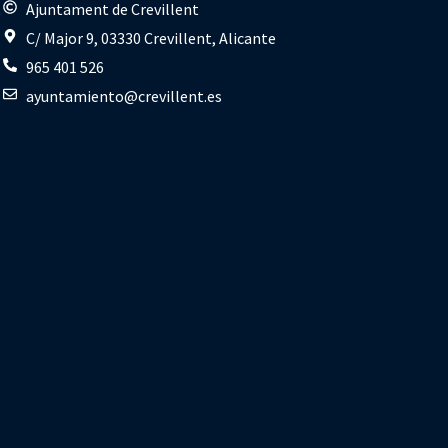
s
Ajuntament de Crevillent
C/ Major 9, 03330 Crevillent, Alicante
965 401 526
ayuntamiento@crevillent.es