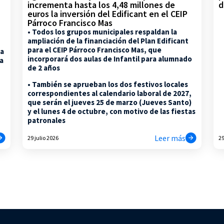
d
incrementa hasta los 4,48 millones de
euros la inversión del Edificant en el CEIP
Párroco Francisco Mas
• Todos los grupos municipales respaldan la
ampliación de la financiación del Plan Edificant
para el CEIP Párroco Francisco Mas, que
la
incorporará dos aulas de Infantil para alumnado
na
de 2 años
• También se aprueban los dos festivos locales
correspondientes al calendario laboral de 2027,
que serán el jueves 25 de marzo (Jueves Santo)
y el lunes 4 de octubre, con motivo de las fiestas
patronales
Leer más
29 julio 2026
29