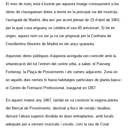
El mes de març està il·lustrat per aquesta imatge corresponent a les
obres de clavegueram dutes a terme en la principal via del municipi,
l’avinguda de Madrid, dita així per acord plenari de 23 d’abril de 1963,
per la qual cosa enguany se celebra el seu 60 aniversari. Si bé en
origen, aquest nom va ser ja va ser proposat per la Confraria de
Crevillentins Absents de Madrid en els anys quaranta.
Aquestes obres públiques d’aquesta avinguda van coincidir amb la
urbanització del tot l’entorn del centre urbà, a saber, el Passeig
Fontenay, la Plaça de Proveïments i els carrers adjacents. Zona on
en aquells dies només hi havia habitatges particulars de planta baixa i
el Centre de Formació Professional, inaugurat en 1957.
En aquest mateix any 1967, també es va construir la segona planta
del Mercat de Proveïments, destinat a llocs de venda i lavabos,
deixant l’altura superior dividida en dues
entreplantes
, amb locals
adequats per a serveis musicals i vocals, com la seu de Coral