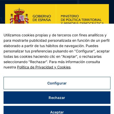
Utilizamos cookies propias y de terceros con fines analíticos y
para mostrarte publicidad personalizada en función de un perfil
elaborado a partir de tus hábitos de navegación. Puedes
personalizar tus preferencias pulsando en "Configurar", aceptar
todas las cookies haciendo clic en "Aceptar", o rechazarlas
seleccionando "Rechazar". Para más información consulta
Plan de Recuperación, Transformación y Resiliencia – Financiado por
nuestra
Política de Privacidad y Cookies
.
la Unión Europea << Next Generation EU>> Mecanismo de
Recuperación y resiliencia, establecido por el Reglamento (UE)
2021/241 del Parlamento Europeo y del Consejo, de 12 de febrero
Configurar
de 2021. Componente 11, Inversión 2 del PRTR gestionado por el
Ministerio de Política territorial.
Rechazar
Aviso legal
|
Política de privacidad
|
Política de cookies
|
Accesibilidad
|
Mapa web
| Desarrollado por
Tres
tristes
tigres
Aceptar