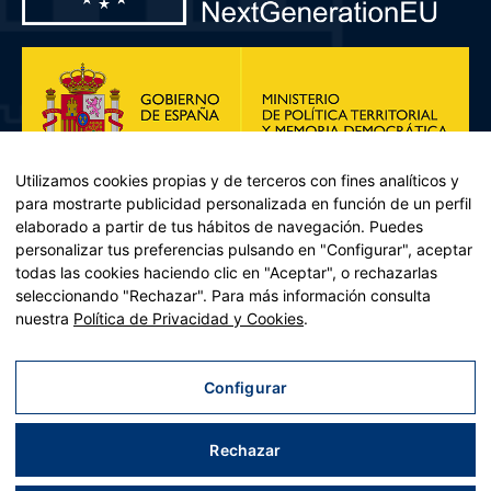
Utilizamos cookies propias y de terceros con fines analíticos y
para mostrarte publicidad personalizada en función de un perfil
elaborado a partir de tus hábitos de navegación. Puedes
personalizar tus preferencias pulsando en "Configurar", aceptar
todas las cookies haciendo clic en "Aceptar", o rechazarlas
seleccionando "Rechazar". Para más información consulta
Plan de Recuperación, Transformación y Resiliencia – Financiado por
nuestra
Política de Privacidad y Cookies
.
la Unión Europea << Next Generation EU>> Mecanismo de
Recuperación y resiliencia, establecido por el Reglamento (UE)
2021/241 del Parlamento Europeo y del Consejo, de 12 de febrero
Configurar
de 2021. Componente 11, Inversión 2 del PRTR gestionado por el
Ministerio de Política territorial.
Rechazar
Aviso legal
|
Política de privacidad
|
Política de cookies
|
Accesibilidad
|
Mapa web