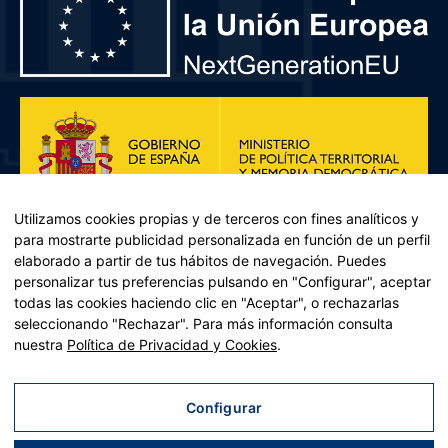
Utilizamos cookies propias y de terceros con fines analíticos y
para mostrarte publicidad personalizada en función de un perfil
elaborado a partir de tus hábitos de navegación. Puedes
personalizar tus preferencias pulsando en "Configurar", aceptar
todas las cookies haciendo clic en "Aceptar", o rechazarlas
seleccionando "Rechazar". Para más información consulta
Plan de Recuperación, Transformación y Resiliencia – Financiado por
nuestra
Política de Privacidad y Cookies
.
la Unión Europea << Next Generation EU>> Mecanismo de
Recuperación y resiliencia, establecido por el Reglamento (UE)
2021/241 del Parlamento Europeo y del Consejo, de 12 de febrero
Configurar
de 2021. Componente 11, Inversión 2 del PRTR gestionado por el
Ministerio de Política territorial.