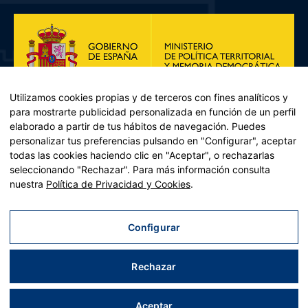
Utilizamos cookies propias y de terceros con fines analíticos y
para mostrarte publicidad personalizada en función de un perfil
elaborado a partir de tus hábitos de navegación. Puedes
personalizar tus preferencias pulsando en "Configurar", aceptar
todas las cookies haciendo clic en "Aceptar", o rechazarlas
seleccionando "Rechazar". Para más información consulta
Plan de Recuperación, Transformación y Resiliencia – Financiado por
nuestra
Política de Privacidad y Cookies
.
la Unión Europea << Next Generation EU>> Mecanismo de
Recuperación y resiliencia, establecido por el Reglamento (UE)
2021/241 del Parlamento Europeo y del Consejo, de 12 de febrero
Configurar
de 2021. Componente 11, Inversión 2 del PRTR gestionado por el
Ministerio de Política territorial.
Rechazar
Aviso legal
|
Política de privacidad
|
Política de cookies
|
Accesibilidad
|
Mapa web
| Desarrollado por
Tres
tristes
tigres
Aceptar