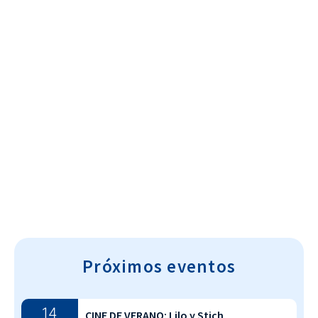
Cultura~T
Próximos eventos
14
CINE DE VERANO: Lilo y Stich