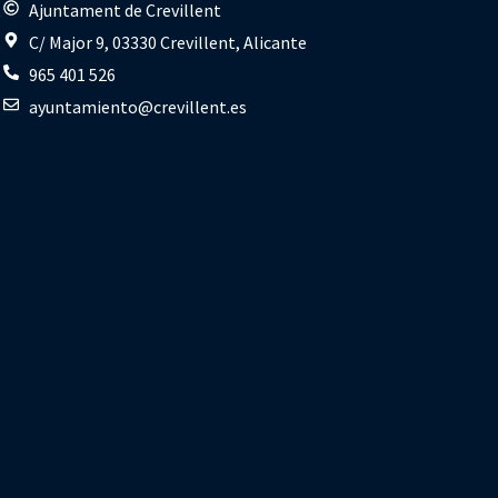
s
Ajuntament de Crevillent
C/ Major 9, 03330 Crevillent, Alicante
965 401 526
ayuntamiento@crevillent.es