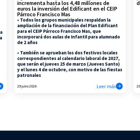
d
incrementa hasta los 4,48 millones de
euros la inversión del Edificant en el CEIP
Párroco Francisco Mas
• Todos los grupos municipales respaldan la
ampliación de la financiación del Plan Edificant
para el CEIP Párroco Francisco Mas, que
la
incorporará dos aulas de Infantil para alumnado
na
de 2 años
• También se aprueban los dos festivos locales
correspondientes al calendario laboral de 2027,
que serán el jueves 25 de marzo (Jueves Santo)
y el lunes 4 de octubre, con motivo de las fiestas
patronales
Leer más
29 julio 2026
29