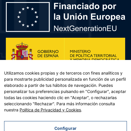
Utilizamos cookies propias y de terceros con fines analíticos y
para mostrarte publicidad personalizada en función de un perfil
elaborado a partir de tus hábitos de navegación. Puedes
personalizar tus preferencias pulsando en "Configurar", aceptar
todas las cookies haciendo clic en "Aceptar", o rechazarlas
seleccionando "Rechazar". Para más información consulta
Plan de Recuperación, Transformación y Resiliencia – Financiado por
nuestra
Política de Privacidad y Cookies
.
la Unión Europea << Next Generation EU>> Mecanismo de
Recuperación y resiliencia, establecido por el Reglamento (UE)
2021/241 del Parlamento Europeo y del Consejo, de 12 de febrero
Configurar