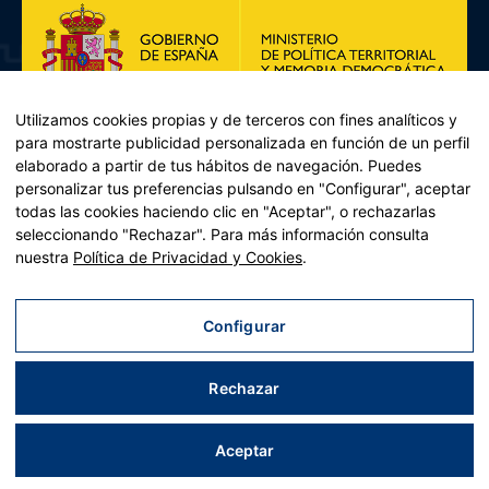
Utilizamos cookies propias y de terceros con fines analíticos y
para mostrarte publicidad personalizada en función de un perfil
elaborado a partir de tus hábitos de navegación. Puedes
personalizar tus preferencias pulsando en "Configurar", aceptar
todas las cookies haciendo clic en "Aceptar", o rechazarlas
seleccionando "Rechazar". Para más información consulta
Plan de Recuperación, Transformación y Resiliencia – Financiado por
nuestra
Política de Privacidad y Cookies
.
la Unión Europea << Next Generation EU>> Mecanismo de
Recuperación y resiliencia, establecido por el Reglamento (UE)
2021/241 del Parlamento Europeo y del Consejo, de 12 de febrero
Configurar
de 2021. Componente 11, Inversión 2 del PRTR gestionado por el
Ministerio de Política territorial.
Rechazar
Aviso legal
|
Política de privacidad
|
Política de cookies
|
Accesibilidad
|
Mapa web
| Desarrollado por
Tres
tristes
tigres
Aceptar