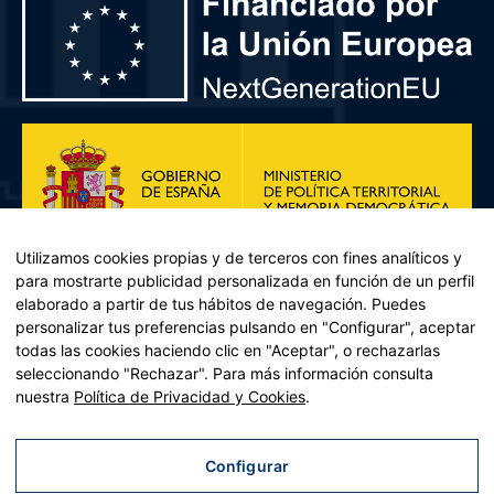
Utilizamos cookies propias y de terceros con fines analíticos y
para mostrarte publicidad personalizada en función de un perfil
elaborado a partir de tus hábitos de navegación. Puedes
personalizar tus preferencias pulsando en "Configurar", aceptar
todas las cookies haciendo clic en "Aceptar", o rechazarlas
seleccionando "Rechazar". Para más información consulta
Plan de Recuperación, Transformación y Resiliencia – Financiado por
nuestra
Política de Privacidad y Cookies
.
la Unión Europea << Next Generation EU>> Mecanismo de
Recuperación y resiliencia, establecido por el Reglamento (UE)
2021/241 del Parlamento Europeo y del Consejo, de 12 de febrero
Configurar
de 2021. Componente 11, Inversión 2 del PRTR gestionado por el