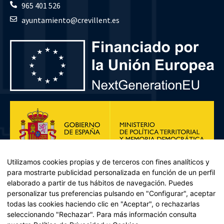
965 401 526
ayuntamiento@crevillent.es
Utilizamos cookies propias y de terceros con fines analíticos y
para mostrarte publicidad personalizada en función de un perfil
elaborado a partir de tus hábitos de navegación. Puedes
personalizar tus preferencias pulsando en "Configurar", aceptar
todas las cookies haciendo clic en "Aceptar", o rechazarlas
seleccionando "Rechazar". Para más información consulta
Plan de Recuperación, Transformación y Resiliencia – Financiado por